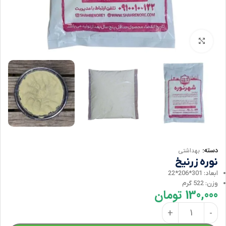
برای بزرگنمایی کلیک کنید
دسته:
بهداشتی
نوره زرنیخ
ابعاد: 301*206*22
وزن: 522 گرم
130,000
تومان