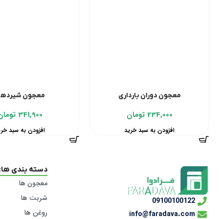
معجون دوران بارداری
معجون شیرده
234,000
تومان
341,900
تومان
افزودن به سبد خرید
افزودن به سبد خری
دسته بندی ها:
معجون ها
شربت ها
09100100122
روغن ها
info@faradava.com