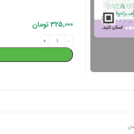
325,000
تومان
ان.