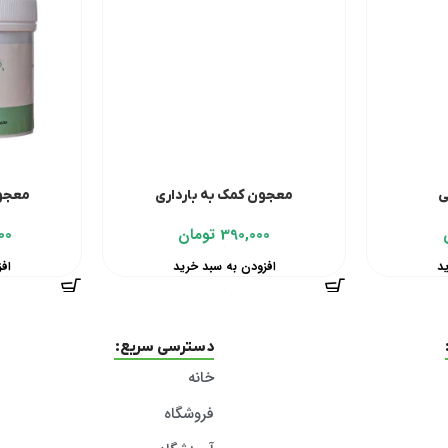
ی
معجون کمک به بارداری
معجون فر
390,000
تومان
00
د
افزودن به سبد خرید
اف
دسترسی سریع:
خانه
فروشگاه