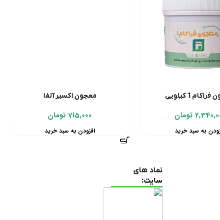
اکام 1 کیلویی
معجون اکسیر آلفا
2,340,0
تومان
715,000
تومان
زودن به سبد خرید
افزودن به سبد خرید
نماد های
سایت: