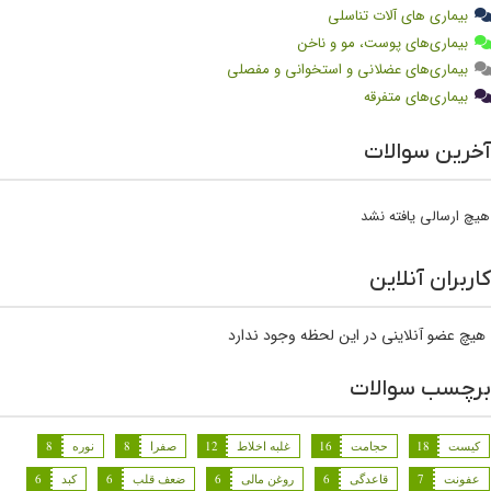
بیماری های آلات تناسلی
بیماری‌های پوست، مو و ناخن
بیماری‌های عضلانی و استخوانی و مفصلی
بیماری‌های متفرقه
آخرین سوالات
هیچ ارسالی یافته نشد
کاربران آنلاین
هیچ عضو آنلاینی در این لحظه وجود ندارد
برچسب سوالات
کیست
18
حجامت
16
غلبه اخلاط
12
صفرا
8
نوره
8
عفونت
7
قاعدگی
6
روغن مالی
6
ضعف قلب
6
کبد
6