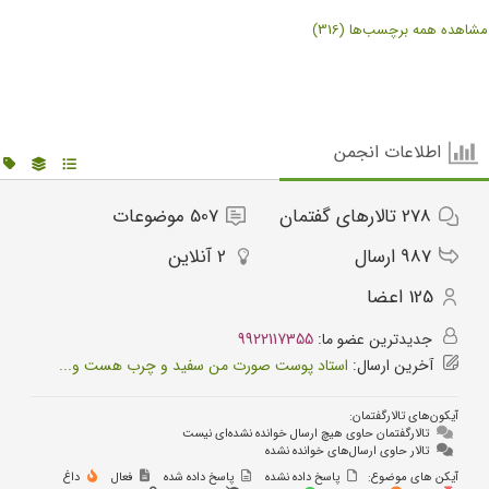
مشاهده همه برچسب‌ها (316)
اطلاعات انجمن
278
تالارهای گفتمان
507
موضوعات
987
ارسال‌
2
آنلاین
125
اعضا
جدیدترین عضو ما:
9922117355
آخرین ارسال:
استاد پوست صورت من سفید و چرب هست و...
آیکون‌های تالارگفتمان:
تالارگفتمان حاوی هیچ ارسال خوانده نشده‌ای نیست
تالار حاوی ارسال‌های خوانده نشده
آیکن های موضوع:
پاسخ داده نشده
پاسخ داده شده
فعال
داغ