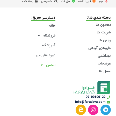
مهم
تایید نشده
حل شده
خصوصی
بسته شده
دسته بندی ها:
دسترسی سریع:
معجون ها
خانه
شربت ها
فروشگاه
روغن ها
آموزشگاه
داروهای گیاهی
دوره های من
بهداشتی
عرقیجات
انجمن
عسل ها
09100100122
info@faradava.com