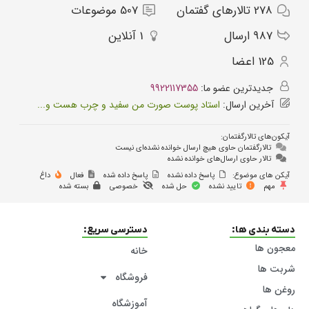
278
تالارهای گفتمان
507
موضوعات
987
ارسال‌
1
آنلاین
125
اعضا
جدیدترین عضو ما:
9922117355
آخرین ارسال:
استاد پوست صورت من سفید و چرب هست و...
آیکون‌های تالارگفتمان:
تالارگفتمان حاوی هیچ ارسال خوانده نشده‌ای نیست
تالار حاوی ارسال‌های خوانده نشده
آیکن های موضوع:
پاسخ داده نشده
پاسخ داده شده
فعال
داغ
مهم
تایید نشده
حل شده
خصوصی
بسته شده
دسته بندی ها:
دسترسی سریع:
معجون ها
خانه
شربت ها
فروشگاه
روغن ها
آموزشگاه