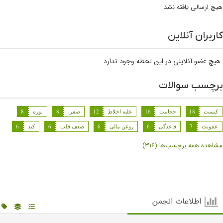
هیچ ارسالی یافته نشد
کاربران آنلاین
هیچ عضو آنلاینی در این لحظه وجود ندارد
برچسب سوالات
کیست
18
حجامت
16
غلبه اخلاط
12
صفرا
8
نوره
8
عفونت
7
قاعدگی
6
روغن مالی
6
ضعف قلب
6
کبد
6
مشاهده همه برچسب‌ها (316)
اطلاعات انجمن